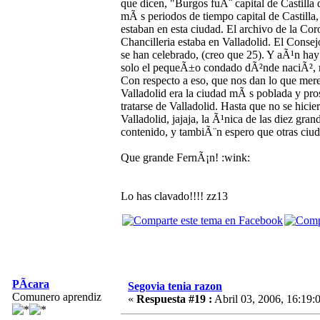
que dicen, "Burgos fuÃ¨ capital de Castilla
mÃ s periodos de tiempo capital de Castilla, 
estaban en esta ciudad. El archivo de la Co
Chancilleria estaba en Valladolid. El Consej
se han celebrado, (creo que 25). Y aÃ¹n hay gen
solo el pequeÃ±o condado dÃ²nde naciÃ², 
Con respecto a eso, que nos dan lo que mere
Valladolid era la ciudad mÃ s poblada y pro
tratarse de Valladolid. Hasta que no se hic
Valladolid, jajaja, la Ã¹nica de las diez gra
contenido, y tambiÃ¨n espero que otras ciud
Que grande FernÃ¡n! :wink:
Lo has clavado!!!! zz13
PÃ­cara
Segovia tenia razon
Comunero aprendiz
«
Respuesta #19 :
Abril 03, 2006, 16:19: