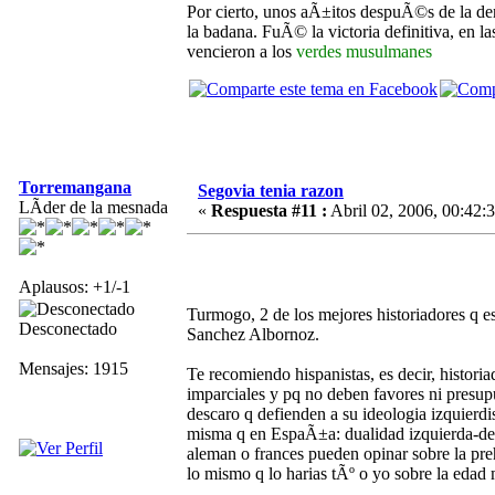
Por cierto, unos aÃ±itos despuÃ©s de la der
la badana. FuÃ© la victoria definitiva, en l
vencieron a los
verdes musulmanes
Torremangana
Segovia tenia razon
LÃ­der de la mesnada
«
Respuesta #11 :
Abril 02, 2006, 00:42:
Aplausos: +1/-1
Turmogo, 2 de los mejores historiadores q e
Desconectado
Sanchez Albornoz.
Mensajes: 1915
Te recomiendo hispanistas, es decir, historia
imparciales y pq no deben favores ni presup
descaro q defienden a su ideologia izquierdis
misma q en EspaÃ±a: dualidad izquierda-dere
aleman o frances pueden opinar sobre la preh
lo mismo q lo harias tÃº o yo sobre la edad