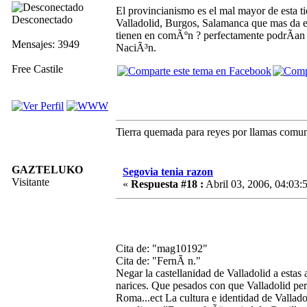
El provincianismo es el mal mayor de esta ti
Desconectado
Valladolid, Burgos, Salamanca que mas da 
tienen en comÃºn ? perfectamente podrÃ­an pe
Mensajes: 3949
NaciÃ³n.
Free Castile
Tierra quemada para reyes por llamas comunera
GAZTELUKO
Segovia tenia razon
Visitante
«
Respuesta #18 :
Abril 03, 2006, 04:03:
Cita de: "mag10192"
Cita de: "FernÃ n."
Negar la castellanidad de Valladolid a estas 
narices. Que pesados con que Valladolid per
Roma...ect La cultura e identidad de Vallado