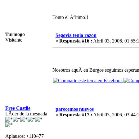
Tonto el Ãºltimo!!
Turmogo
Segovia tenia razon
Visitante
«
Respuesta #16 :
Abril 03, 2006, 01:55:
Nosotros aquÃ­ en Burgos seguimos esperando 
Free Castile
parecemos nuevos
LÃ­der de la mesnada
«
Respuesta #17 :
Abril 03, 2006, 03:44:
Aplausos: +110/-77