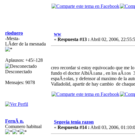
rioduero
ww
-Mesta-
«
Respuesta #13 :
Abril 02, 2006, 22:55:
LÃ­der de la mesnada
Aplausos: +45/-128
creo recordar si estoy equivocado que me lo
Desconectado
fundo el doctor AlbiÃ±ana , en los aÃ±os 30
espaÃ±olas, y defensor al maximo de la auto
Mensajes: 9078
Valladolid, apartir de hay cambio de chaque
FernÃ n.
Segovia tenia razon
Comunero habitual
«
Respuesta #14 :
Abril 03, 2006, 01:10: