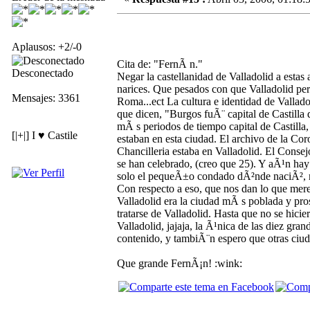
Aplausos: +2/-0
Cita de: "FernÃ n."
Desconectado
Negar la castellanidad de Valladolid a estas 
narices. Que pesados con que Valladolid per
Mensajes: 3361
Roma...ect La cultura e identidad de Vallado
que dicen, "Burgos fuÃ¨ capital de Castilla
mÃ s periodos de tiempo capital de Castilla, 
[|+|] I ♥ Castile
estaban en esta ciudad. El archivo de la Co
Chancilleria estaba en Valladolid. El Consej
se han celebrado, (creo que 25). Y aÃ¹n hay gen
solo el pequeÃ±o condado dÃ²nde naciÃ², 
Con respecto a eso, que nos dan lo que mere
Valladolid era la ciudad mÃ s poblada y pro
tratarse de Valladolid. Hasta que no se hic
Valladolid, jajaja, la Ã¹nica de las diez gra
contenido, y tambiÃ¨n espero que otras ciud
Que grande FernÃ¡n! :wink: