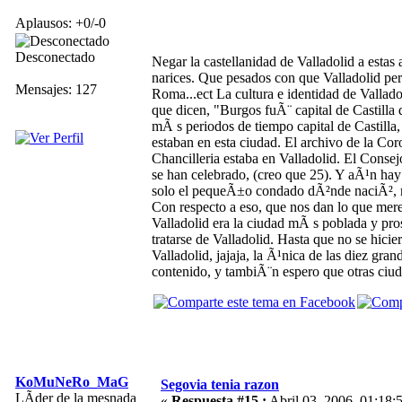
Aplausos: +0/-0
Desconectado
Negar la castellanidad de Valladolid a estas 
narices. Que pesados con que Valladolid per
Mensajes: 127
Roma...ect La cultura e identidad de Vallado
que dicen, "Burgos fuÃ¨ capital de Castilla
mÃ s periodos de tiempo capital de Castilla, 
estaban en esta ciudad. El archivo de la Co
Chancilleria estaba en Valladolid. El Consej
se han celebrado, (creo que 25). Y aÃ¹n hay gen
solo el pequeÃ±o condado dÃ²nde naciÃ², 
Con respecto a eso, que nos dan lo que mere
Valladolid era la ciudad mÃ s poblada y pro
tratarse de Valladolid. Hasta que no se hic
Valladolid, jajaja, la Ã¹nica de las diez gra
contenido, y tambiÃ¨n espero que otras ciud
KoMuNeRo_MaG
Segovia tenia razon
LÃ­der de la mesnada
«
Respuesta #15 :
Abril 03, 2006, 01:18: