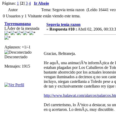
Páginas:
1
[
2
]
3
4
Ir Abajo
Autor
Tema: Segovia tenia razon (Leído 16441 vec
0 Usuarios y 1 Visitante están viendo este tema.
Torremangana
Segovia tenia razon
LÃ­der de la mesnada
«
Respuesta #10 :
Abril 02, 2006, 00:33:
Aplausos: +1/-1
Gracias, Beltraneja.
Desconectado
He aquÃ­, una animaciÃ³n informÃ¡tica de la
Mensajes: 1915
estaban plagadas por Los Caballeros de Tole
bastante aborrecido por los actuales leonesi
vengan iluminados a decirnos q no son caste
incluyo, niegan castellania a Toledo pese a 
de tan y exclusivamente castellano rey (que
http://www.balawat.com/alarcos/palarcos.h
Del carreterismo, lo Ãºnico a destacar, su u
en q acertaron. Lo demÃ¡s, muy discutible.