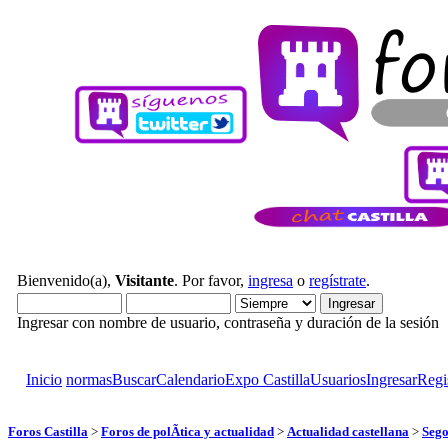
Bienvenido(a),
Visitante
. Por favor,
ingresa
o
regístrate
.
Ingresar con nombre de usuario, contraseña y duración de la sesión
Inicio
normas
Buscar
Calendario
Expo Castilla
Usuarios
Ingresar
Regi
Foros Castilla
>
Foros de polÃ­tica y actualidad
>
Actualidad castellana
>
Sego